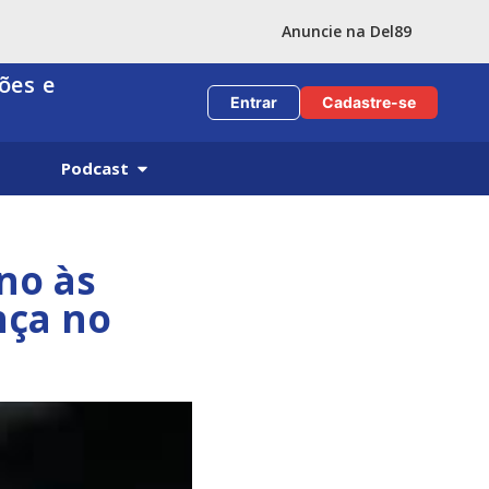
Anuncie na Del89
ões e
Entrar
Cadastre-se
Podcast
no às
nça no