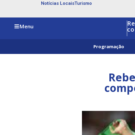
Notícias Locais
Turismo
Re
Menu
co
Programação
Rebe
compe