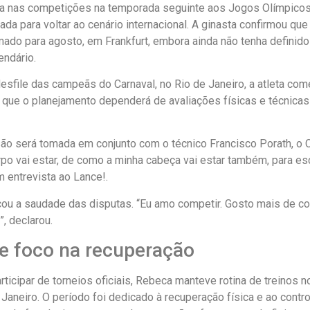
a nas competições na temporada seguinte aos Jogos Olímpicos
ada para voltar ao cenário internacional. A ginasta confirmou q
ado para agosto, em Frankfurt, embora ainda não tenha definido 
endário.
desfile das campeãs do Carnaval, no Rio de Janeiro, a atleta co
 que o planejamento dependerá de avaliações físicas e técnica
o será tomada em conjunto com o técnico Francisco Porath, o C
o vai estar, de como a minha cabeça vai estar também, para es
 entrevista ao Lance!.
u a saudade das disputas. “Eu amo competir. Gosto mais de com
”, declarou.
e foco na recuperação
cipar de torneios oficiais, Rebeca manteve rotina de treinos n
 Janeiro. O período foi dedicado à recuperação física e ao contr