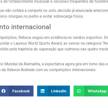
s de fortalecimento muscular e sessões frequentes de fisiotera
que não voltará a competir no solo, decisão já anunciada anterio
nco cirurgias no joelho e evitar sobrecarga física.
to internacional
etições, Rebeca seguiu em evidência no cenário esportivo. Em 
quistar o Laureus World Sports Award, ao vencer na categoria “Re
edido pela trajetória de superação que culminou nas quatro me
o Mundial da Alemanha, a expectativa agora gira em torno das e
o de Rebeca Andrade com as competições internacionais.
Facebook
LinkedIn
WhatsApp