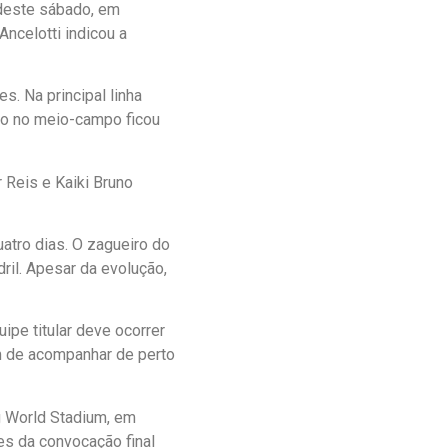
 deste sábado, em
Ancelotti indicou a
s. Na principal linha
ção no meio-campo ficou
 Reis e Kaiki Bruno
atro dias. O zagueiro do
ril. Apesar da evolução,
uipe titular deve ocorrer
ém de acompanhar de perto
ng World Stadium, em
es da convocação final