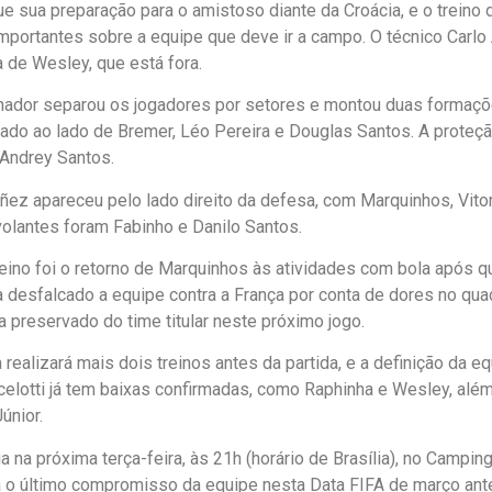
ue sua preparação para o amistoso diante da Croácia, e o treino
importantes sobre a equipe que deve ir a campo. O técnico Carlo 
a de Wesley, que está fora.
einador separou os jogadores por setores e montou duas formaçõe
stado ao lado de Bremer, Léo Pereira e Douglas Santos. A prote
 Andrey Santos.
añez apareceu pelo lado direito da defesa, com Marquinhos, Vitor
volantes foram Fabinho e Danilo Santos.
ino foi o retorno de Marquinhos às atividades com bola após qu
a desfalcado a equipe contra a França por conta de dores no quad
a preservado do time titular neste próximo jogo.
realizará mais dois treinos antes da partida, e a definição da eq
ncelotti já tem baixas confirmadas, como Raphinha e Wesley, al
únior.
ia na próxima terça-feira, às 21h (horário de Brasília), no Campi
á o último compromisso da equipe nesta Data FIFA de março ant