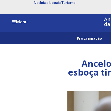
Notícias Locais
Turismo
An
Menu
da
Programação
Ancelo
esboça ti