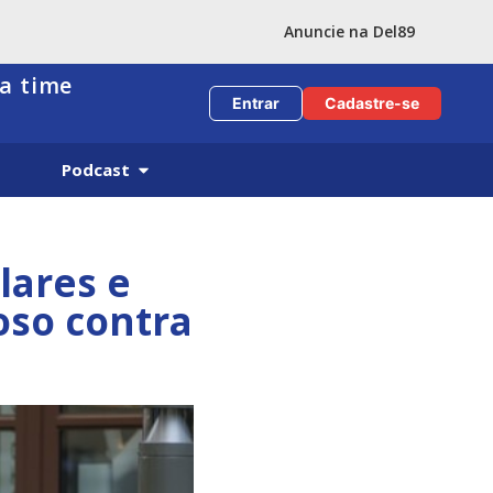
Anuncie na Del89
ça time
Entrar
Cadastre-se
Podcast
lares e
oso contra